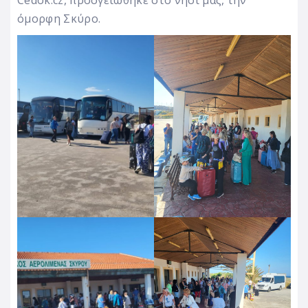
όμορφη Σκύρο.