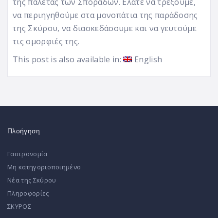
της παλέτας των Σποράδων. Ελάτε να τρέξουμε,
να περιηγηθούμε στα μονοπάτια της παράδοσης
της Σκύρου, να διασκεδάσουμε και να γευτούμε
τις ομορφιές της.
This post is also available in:
English
Πλοήγηση
Γαστρονομία
Μη κατηγοριοποιημένο
Νέα της Σκύρου
Πληροφορίες
ΣΚΥΡΟΣ