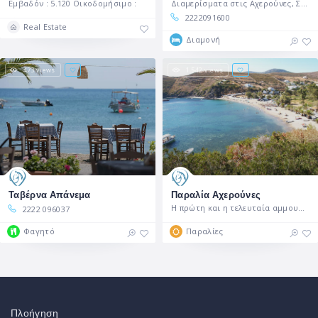
Εμβαδόν : 5.120 Οικοδομήσιμο :
Διαμερίσματα στις Αχερούνες, Σκύρου
2222091600
Real Estate
Διαμονή
473 views
1.542 views
Ταβέρνα Απάνεμα
Παραλία Αχερούνες
Η πρώτη και η τελευταία αμμουδιά που
2222 096037
Φαγητό
Παραλίες
Πλοήγηση