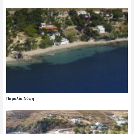
Παραλία Νύφη