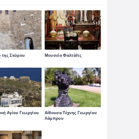
 της Σκύρου
Μουσείο Φαλτάϊτς
ονή Αγίου Γεωργίου
Αίθουσα Τέχνης Γεωργίου
Λάμπρου