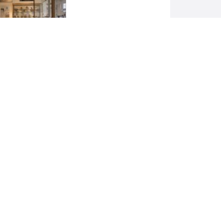
λογικό Μουσείο
υ
ΗΓΟΡΊΕΣ
Προορισμοί
ATED LISTINGS