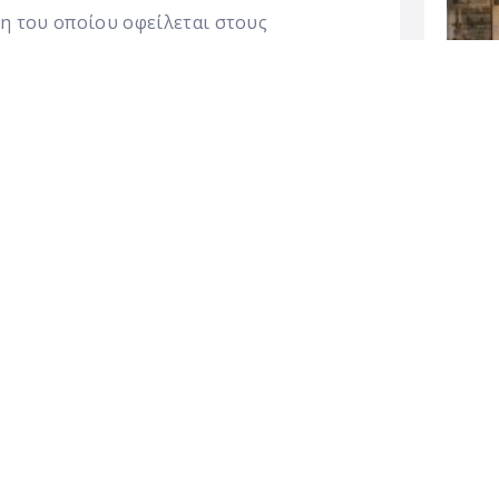
ση του οποίου οφείλεται στους
 Θεοχάρη, χρονολογείται από την πρώιμη
π.Χ).
μένης και οχυρωμένης, πόλης, από την
Αρχαιο
Σκύρο
τεί.
της, 08:30 – 14:00
ΚΑΤ
 Τρίτης: 08:30 – 14:00
REL