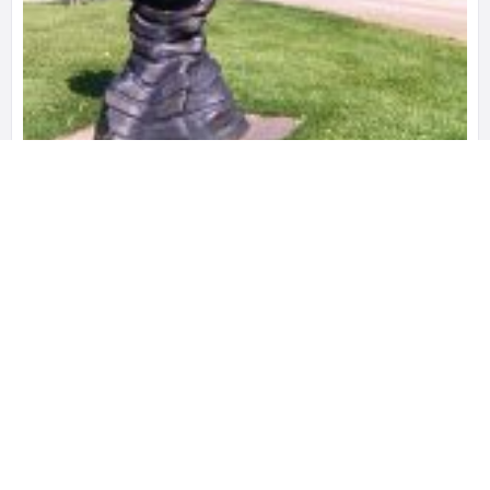
Αίθουσα Τέχνης Γεωργίου Λάμπρου